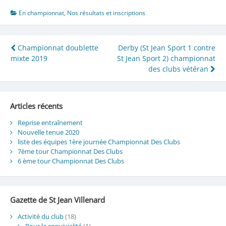
En championnat
,
Nos résultats et inscriptions
Navigation
Championnat doublette
Derby (St Jean Sport 1 contre
mixte 2019
St Jean Sport 2) championnat
de
des clubs vétéran
l’article
Articles récents
Reprise entraînement
Nouvelle tenue 2020
liste des équipes 1ère journée Championnat Des Clubs
7ème tour Championnat Des Clubs
6 ème tour Championnat Des Clubs
Gazette de St Jean Villenard
Activité du club
(18)
Pour la convivialité
(1)