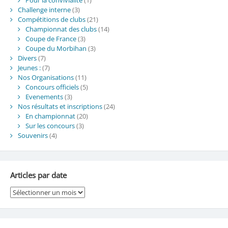
Challenge interne
(3)
Compétitions de clubs
(21)
Championnat des clubs
(14)
Coupe de France
(3)
Coupe du Morbihan
(3)
Divers
(7)
Jeunes :
(7)
Nos Organisations
(11)
Concours officiels
(5)
Evenements
(3)
Nos résultats et inscriptions
(24)
En championnat
(20)
Sur les concours
(3)
Souvenirs
(4)
Articles par date
Articles
par
date