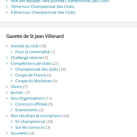
liste des équipes 1ère journée Championnat Des Clubs
7ème tour Championnat Des Clubs
6 ème tour Championnat Des Clubs
Gazette de St Jean Villenard
Activité du club
(18)
Pour la convivialité
(1)
Challenge interne
(3)
Compétitions de clubs
(21)
Championnat des clubs
(14)
Coupe de France
(3)
Coupe du Morbihan
(3)
Divers
(7)
Jeunes :
(7)
Nos Organisations
(11)
Concours officiels
(5)
Evenements
(3)
Nos résultats et inscriptions
(24)
En championnat
(20)
Sur les concours
(3)
Souvenirs
(4)