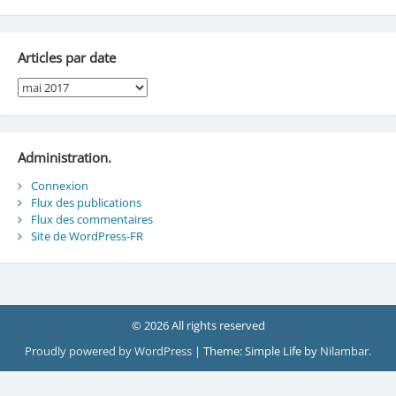
Articles par date
Articles
par
date
Administration.
Connexion
Flux des publications
Flux des commentaires
Site de WordPress-FR
© 2026 All rights reserved
Proudly powered by WordPress
|
Theme: Simple Life by
Nilambar
.