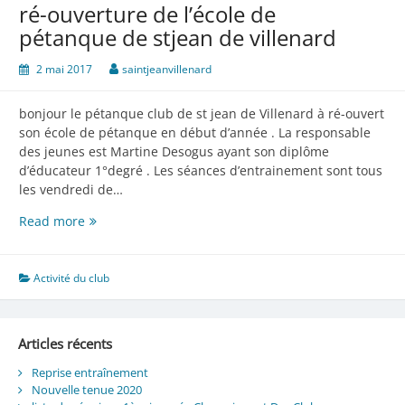
ré-ouverture de l’école de
pétanque de stjean de villenard
2 mai 2017
saintjeanvillenard
bonjour le pétanque club de st jean de Villenard à ré-ouvert
son école de pétanque en début d’année . La responsable
des jeunes est Martine Desogus ayant son diplôme
d’éducateur 1°degré . Les séances d’entrainement sont tous
les vendredi de…
ré-
Read more
ouverture
de
l’école
Activité du club
de
pétanque
de
Articles récents
stjean
de
Reprise entraînement
Nouvelle tenue 2020
villenard